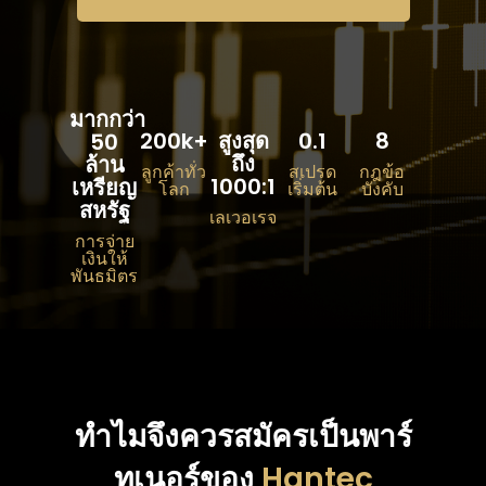
มากกว่า
200k+
สูงสุด
0.1
8
50
ถึง
ล้าน
ลูกค้าทั่ว
สเปรด
กฎข้อ
1000:1
เหรียญ
โลก
เริ่มต้น
บังคับ
สหรัฐ
เลเวอเรจ
การจ่าย
เงินให้
พันธมิตร
ทำไมจึงควรสมัครเป็นพาร์
ทเนอร์ของ
Hantec