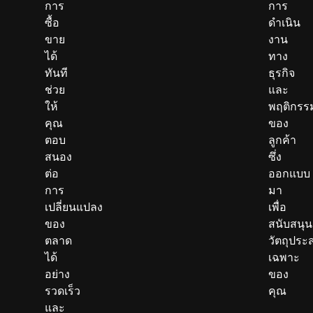
การ
การ
ซื้อ
ดำเนิน
ขาย
งาน
ได้
ทาง
ทันที
ธุรกิจ
ช่วย
และ
ให้
พฤติกรร
คุณ
ของ
ตอบ
ลูกค้า
สนอง
ซึ่ง
ต่อ
ออกแบบ
การ
มา
เปลี่ยนแปลง
เพื่อ
ของ
สนับสนุน
ตลาด
วัตถุประ
ได้
เฉพาะ
อย่าง
ของ
รวดเร็ว
คุณ
และ