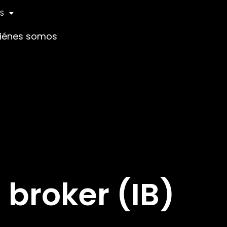
ES
iénes somos
 broker (IB)