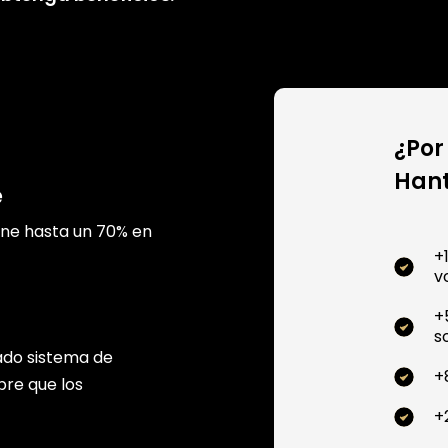
¿Por
Hant
e
ane hasta un 70% en
+
v
+
s
ado sistema de
+
pre que los
+