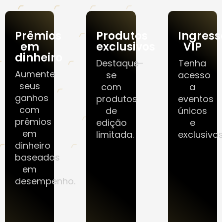
Prêmios
Produtos
Ingress
em
exclusivos
VIP
dinheiro
Destaque-
Tenha
Aumente
se
acesso
seus
com
a
ganhos
produtos
eventos
com
de
únicos
prêmios
edição
e
em
limitada.
exclusivos
dinheiro
baseados
em
desempenho.