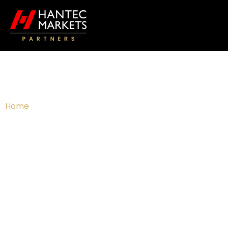
Home
»
Programa de Fidelidade
Programa de Fidelidade
Eleve sua parceria conosco.
Com o nosso Programa de Fidelidade,
parceiros IB e Afiliados podem desbloquear
benefícios exclusivos, vantagens por níveis e