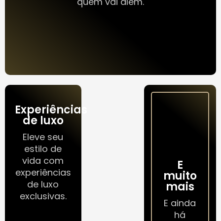
quem vai além.
Experiências
de luxo
Eleve seu
estilo de
vida com
E
experiências
muito
de luxo
mais
exclusivas.
E ainda
há