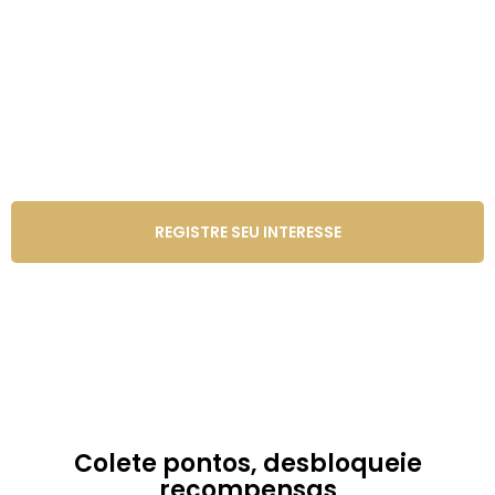
recompensas de luxo.
Para parcerias que realmente valem a pena.
REGISTRE SEU INTERESSE
Colete pontos, desbloqueie
recompensas